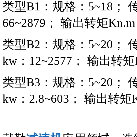
类型B1：规格：5~18； 
66~2879； 输出转矩Kn.m：
类型B2：规格：5~20； 传
kw：12~2577； 输出转矩K
类型B3：规格：5~20； 
kw：2.8~603； 输出转矩Kn