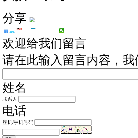
分享
欢迎给我们留言
请在此输入留言内容，我
姓名
联系人
电话
座机/手机号码