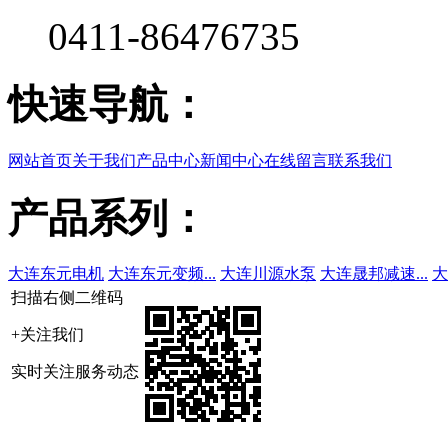
0411-86476735
快速导航：
网站首页
关于我们
产品中心
新闻中心
在线留言
联系我们
产品系列：
大连东元电机
大连东元变频...
大连川源水泵
大连晟邦减速...
大
扫描右侧二维码
+关注我们
实时关注服务动态