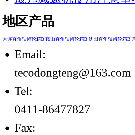
地区产品
大连直角轴齿轮箱B
鞍山直角轴齿轮箱B
沈阳直角轴齿轮箱B
Email:
tecodongteng@163.com
Tel:
0411-86477827
Fax: