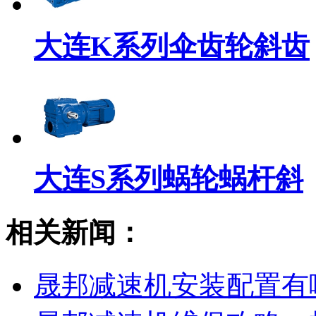
大连K系列伞齿轮斜齿
大连S系列蜗轮蜗杆斜
相关新闻：
晟邦减速机安装配置有