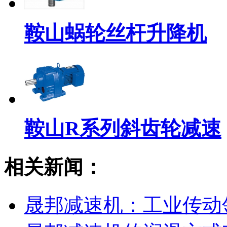
鞍山蜗轮丝杆升降机
鞍山R系列斜齿轮减速
相关新闻：
晟邦减速机：工业传动