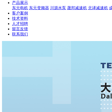
产品展示
东元电机
东元变频器
川源水泵
晟邦减速机
北译减速机
客户案例
技术资料
人才招聘
留言反馈
联系我们